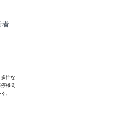
活者
、多忙な
医療機関
いる。