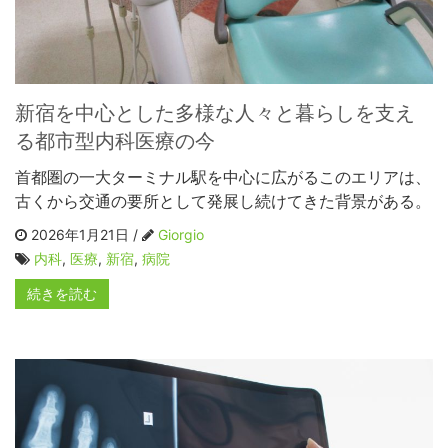
新宿を中心とした多様な人々と暮らしを支え
る都市型内科医療の今
首都圏の一大ターミナル駅を中心に広がるこのエリアは、
古くから交通の要所として発展し続けてきた背景がある。
2026年1月21日 /
Giorgio
内科
,
医療
,
新宿
,
病院
続きを読む