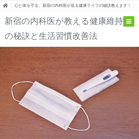
心と体を守る、新宿の内科医が送る健康ライフの秘訣教えます！
新宿の内科医が教える健康維持
Togg
navig
の秘訣と生活習慣改善法