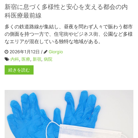
新宿に息づく多様性と安心を支える都会の内
科医療最前線
多くの鉄道路線が集結し、昼夜を問わず人々で賑わう都市
の側面を持つ一方で、住宅街やビジネス街、公園など多様
なエリアが混在している独特な地域がある。
2026年1月12日 /
Giorgio
内科
,
医療
,
新宿
,
病院
続きを読む