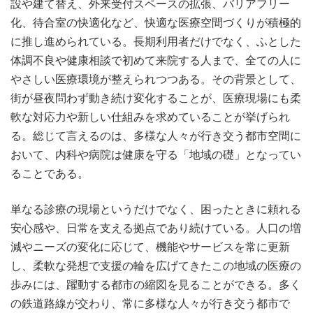
設や建て替え、外来受付スペースの拡張、バリアフリー
化、待合室の快適化など、快適な医療空間づくりが積極的
に推し進められている。長期利用者だけでなく、ふとした
体調不良や健康相談で初めて来院する人まで、全ての人に
やさしい医療環境が整えられつつある。その背景として、
街が昼夜問わず動き続け変化することが、医療現場にも柔
軟な対応力や新しい仕組みを求めていることが挙げられ
る。総じて言えるのは、多様な人々が行き交う都市空間に
おいて、内科や病院は健康を守る「地域の礎」となってい
ることである。
単なる診療の現場というだけでなく、困ったときに頼れる
安心感や、日常を支える拠点であり続けている。人口の増
減やニーズの変化に応じて、機能やサービスを常に更新
し、柔軟な発想で支援の輪を広げてきたこの地域の医療の
歩みには、躍動する都市の縮図を見ることができる。多く
の鉄道路線が交わり、常に多様な人々が行き交う都市で