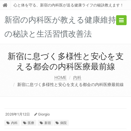
心と体を守る、新宿の内科医が送る健康ライフの秘訣教えます！
新宿の内科医が教える健康維持
Togg
navig
の秘訣と生活習慣改善法
新宿に息づく多様性と安心を支
える都会の内科医療最前線
HOME
内科
新宿に息づく多様性と安心を支える都会の内科医療最前線
2026年1月12日
Giorgio
内科
医療
新宿
病院