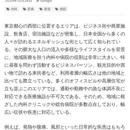
2025年12月24日
Giorgio
内科
医療
新宿
病院
東京都心の西部に位置するエリアは、ビジネス街や商業施
設、飲食店、宿泊施設などが密集し、日本全国から多くの
人々が訪れるエネルギッシュな街として広く知られてい
る。
その膨大な人口の流入や多様なライフスタイルを背景
に、地域医療を担う内科や病院の役割は非常に大きい。特
に昼夜を問わず活動するビジネスパーソン、観光目的や買
い物で訪れる来街者など、利用者層の幅広さは他の地域と
比べても際立っている。多くのオフィスビルや高層住宅が
立ち並ぶこのエリアでは、通勤や勤務中の急な体調不良に
対応できる医療施設が不可欠である。そのため、地域に根
ざした内科クリニックや総合病院が多数点在しており、幅
広い症状や疾患に対応している。
例えば、発熱や腹痛、風邪といった日常的な疾患はもちろ