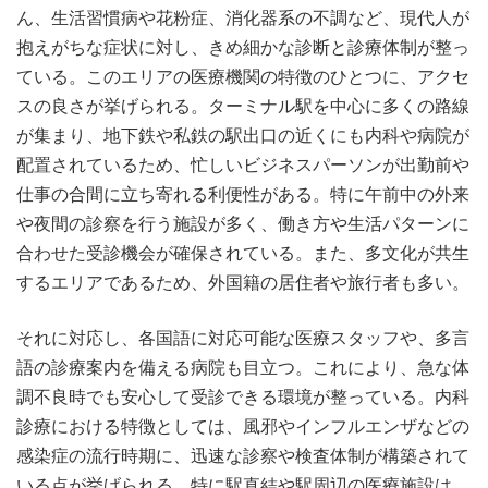
ん、生活習慣病や花粉症、消化器系の不調など、現代人が
抱えがちな症状に対し、きめ細かな診断と診療体制が整っ
ている。このエリアの医療機関の特徴のひとつに、アクセ
スの良さが挙げられる。ターミナル駅を中心に多くの路線
が集まり、地下鉄や私鉄の駅出口の近くにも内科や病院が
配置されているため、忙しいビジネスパーソンが出勤前や
仕事の合間に立ち寄れる利便性がある。特に午前中の外来
や夜間の診察を行う施設が多く、働き方や生活パターンに
合わせた受診機会が確保されている。また、多文化が共生
するエリアであるため、外国籍の居住者や旅行者も多い。
それに対応し、各国語に対応可能な医療スタッフや、多言
語の診療案内を備える病院も目立つ。これにより、急な体
調不良時でも安心して受診できる環境が整っている。内科
診療における特徴としては、風邪やインフルエンザなどの
感染症の流行時期に、迅速な診察や検査体制が構築されて
いる点が挙げられる。特に駅直結や駅周辺の医療施設は、