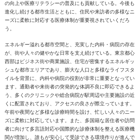
の向上や医療リテラシーの普及にも貢献している。今後も
進化し続ける都市生活とともに、住民や来訪者の多様なニ
ーズに柔軟に対応する医療体制が重要視されていくだろ
う。
エネルギー溢れる都市空間と、充実した内科・病院の存在
が、街や人々の健やかな日常を支え続けている。東京都心
西部はビジネス街や商業施設、住宅が密集するエネルギッ
シュな都市エリアであり、膨大な人口と多様なライフスタ
イルを背景に、内科や病院の役割が非常に重要となってい
ます。通勤者や来街者の突発的な体調不良に即応できるよ
う、多くのクリニックや総合病院が駅周辺や主要施設の近
くに配置されており、アクセスの良さが際立っています。
午前や夜間など多様な診療時間を設け、忙しい人々のニー
ズに柔軟に対応しています。また、多国籍な居住者や訪問
者に向けて多言語対応や国際的な診療体制を整える医療機
関が増加し、誰もが安心して受診できる環境作りが進んで