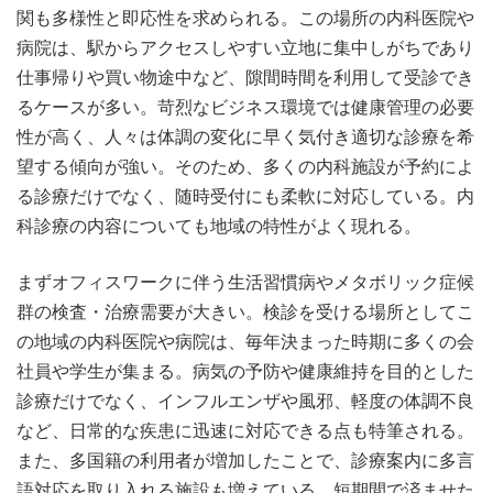
関も多様性と即応性を求められる。この場所の内科医院や
病院は、駅からアクセスしやすい立地に集中しがちであり
仕事帰りや買い物途中など、隙間時間を利用して受診でき
るケースが多い。苛烈なビジネス環境では健康管理の必要
性が高く、人々は体調の変化に早く気付き適切な診療を希
望する傾向が強い。そのため、多くの内科施設が予約によ
る診療だけでなく、随時受付にも柔軟に対応している。内
科診療の内容についても地域の特性がよく現れる。
まずオフィスワークに伴う生活習慣病やメタボリック症候
群の検査・治療需要が大きい。検診を受ける場所としてこ
の地域の内科医院や病院は、毎年決まった時期に多くの会
社員や学生が集まる。病気の予防や健康維持を目的とした
診療だけでなく、インフルエンザや風邪、軽度の体調不良
など、日常的な疾患に迅速に対応できる点も特筆される。
また、多国籍の利用者が増加したことで、診療案内に多言
語対応を取り入れる施設も増えている。短期間で済ませた