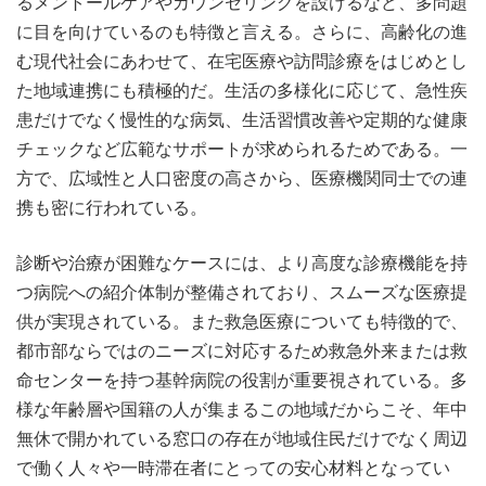
るメントールケアやカウンセリングを設けるなど、多問題
に目を向けているのも特徴と言える。さらに、高齢化の進
む現代社会にあわせて、在宅医療や訪問診療をはじめとし
た地域連携にも積極的だ。生活の多様化に応じて、急性疾
患だけでなく慢性的な病気、生活習慣改善や定期的な健康
チェックなど広範なサポートが求められるためである。一
方で、広域性と人口密度の高さから、医療機関同士での連
携も密に行われている。
診断や治療が困難なケースには、より高度な診療機能を持
つ病院への紹介体制が整備されており、スムーズな医療提
供が実現されている。また救急医療についても特徴的で、
都市部ならではのニーズに対応するため救急外来または救
命センターを持つ基幹病院の役割が重要視されている。多
様な年齢層や国籍の人が集まるこの地域だからこそ、年中
無休で開かれている窓口の存在が地域住民だけでなく周辺
で働く人々や一時滞在者にとっての安心材料となってい