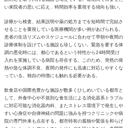
い来院者の思いに応え、時間効率を重視する傾向も強い。
診療から検査、結果説明や薬の処方までを短時間で完結さ
せることを重視している医療機関が多い例があげられる。
患者の生活リズムやスケジュールに合わせて早朝や夜間の
診療体制を設けている施設も珍しくない。緊急を要する体
調の悪化時には、都心であるという特性から24時間受け
入れを実施している病院も存在する。このため、突然の発
熱や急な体調不良、夜間の発作にも迅速に対応しやすくな
っている。独自の特徴にも触れる必要がある。
飲食店や国際色豊かな施設が数多くひしめいている都市と
して、外食中心や不規則な食生活による消化器系トラブル
に対応可能な消化器内科、またストレス環境下で発生しや
すい心身症や自律神経の問題に強みを持つクリニックや病
院の専門外来も点在する。都市特有の孤独や緊張を和らげ