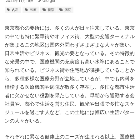
2025年11月15日
Giorgio
内科
医療
新宿
病院
東京都心の要所には、多くの人が日々往来している。
東京
の中でも特に繁華街やオフィス街、大型の交通ターミナル
が集まるこの地区は国内外問わずさまざまな人々が集い、
日常生活やビジネス、観光の要となっている。その特徴的
な光景の中で、医療機関の充実度も高い水準にあることで
知られている。ビジネス街や住宅地が隣接していることか
ら、多種多様な医療分野が立地しているが、中でも内科を
標榜する医療機関や病院が数多く存在し、多忙な都市生活
者に欠かせない役割を果たしている。早朝から通勤する会
社員や、都心で生活を営む住民、観光や出張で多忙なスケ
ジュールを過ごす人など、この土地には幅広い生活パター
ンの人々がいる。
それぞれに異なる健康上のニーズが生まれる以上、医療機