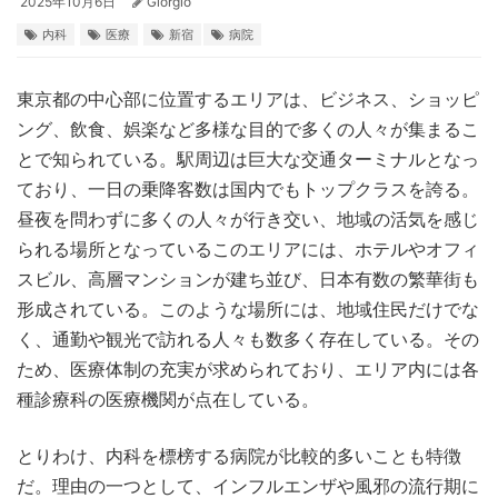
2025年10月6日
Giorgio
内科
医療
新宿
病院
東京都の中心部に位置するエリアは、ビジネス、ショッピ
ング、飲食、娯楽など多様な目的で多くの人々が集まるこ
とで知られている。
駅周辺は巨大な交通ターミナルとなっ
ており、一日の乗降客数は国内でもトップクラスを誇る。
昼夜を問わずに多くの人々が行き交い、地域の活気を感じ
られる場所となっているこのエリアには、ホテルやオフィ
スビル、高層マンションが建ち並び、日本有数の繁華街も
形成されている。このような場所には、地域住民だけでな
く、通勤や観光で訪れる人々も数多く存在している。その
ため、医療体制の充実が求められており、エリア内には各
種診療科の医療機関が点在している。
とりわけ、内科を標榜する病院が比較的多いことも特徴
だ。理由の一つとして、インフルエンザや風邪の流行期に