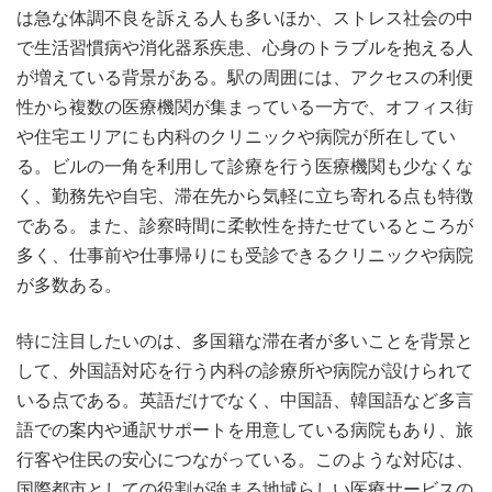
は急な体調不良を訴える人も多いほか、ストレス社会の中
で生活習慣病や消化器系疾患、心身のトラブルを抱える人
が増えている背景がある。駅の周囲には、アクセスの利便
性から複数の医療機関が集まっている一方で、オフィス街
や住宅エリアにも内科のクリニックや病院が所在してい
る。ビルの一角を利用して診療を行う医療機関も少なくな
く、勤務先や自宅、滞在先から気軽に立ち寄れる点も特徴
である。また、診察時間に柔軟性を持たせているところが
多く、仕事前や仕事帰りにも受診できるクリニックや病院
が多数ある。
特に注目したいのは、多国籍な滞在者が多いことを背景と
して、外国語対応を行う内科の診療所や病院が設けられて
いる点である。英語だけでなく、中国語、韓国語など多言
語での案内や通訳サポートを用意している病院もあり、旅
行客や住民の安心につながっている。このような対応は、
国際都市としての役割が強まる地域らしい医療サービスの